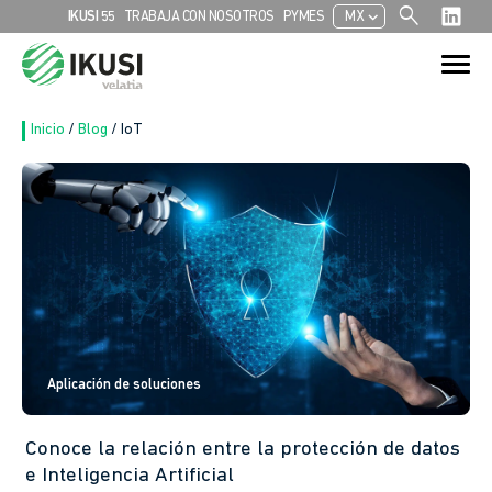
search
chevron_left
IKUSI 55
TRABAJA CON NOSOTROS
PYMES
MX
Search
Search Button
for:
Inicio
/
Blog
/
IoT
Aplicación de soluciones
Conoce la relación entre la protección de datos
e Inteligencia Artificial