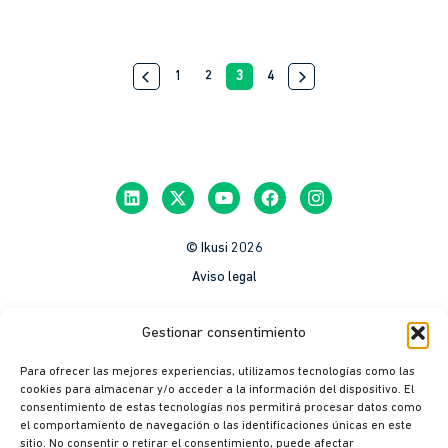
arrow_back_ios
1
2
3
4
arrow_forward_ios
© Ikusi 2026
Aviso legal
México
Gestionar consentimiento
Colombia
Para ofrecer las mejores experiencias, utilizamos tecnologías como las
Política de Privacidad
cookies para almacenar y/o acceder a la información del dispositivo. El
consentimiento de estas tecnologías nos permitirá procesar datos como
México
el comportamiento de navegación o las identificaciones únicas en este
Colombia
sitio. No consentir o retirar el consentimiento, puede afectar