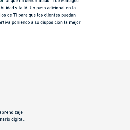
el,
al que ha denominado True Managed
ilidad y la IA. Un paso adicional en la
cios de TI para que los clientes puedan
rtiva poniendo a su disposición la mejor
aprendizaje,
ario digital.