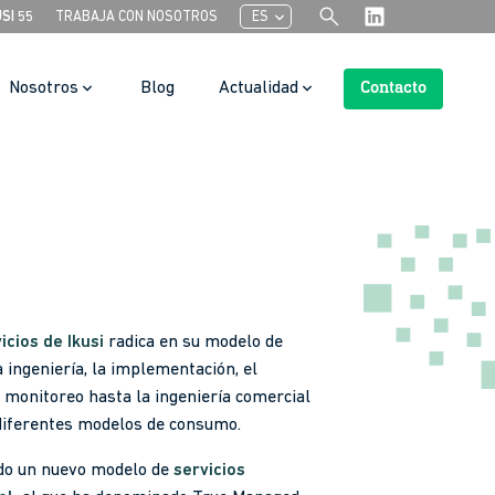
search
chevron_left
USI 55
TRABAJA CON NOSOTROS
ES
Nosotros
Blog
Actualidad
Contacto
Botón de búsqueda
icios de Ikusi
radica en su modelo de
 ingeniería, la implementación, el
l monitoreo hasta la ingeniería comercial
 diferentes modelos de consumo.
do un nuevo modelo de
servicios