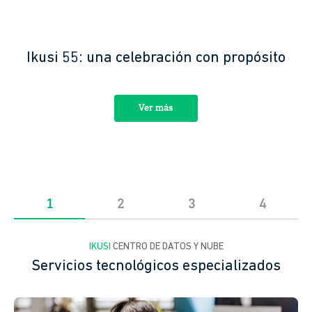
Ikusi 55: una celebración con propósito
Ver más
¿Por qué Ikusi?
Ver vídeo
arrow_forward
Ver más
Quiero recibir novedades
IKUSI
CIBERSEGURIDA
Servicios tecnológicos especializados