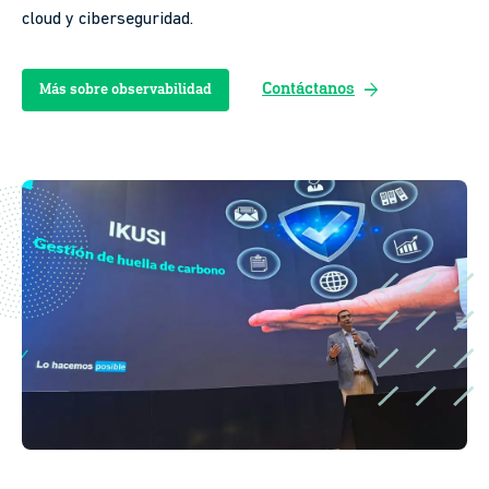
cloud y ciberseguridad.
arrow_forward
Contáctanos
Más sobre observabilidad