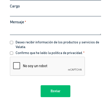
Cargo
Mensaje
*
Recibir
Deseo recibir información de los productos y servicios de
información
Velatia.
Política
Confirmo que he leído la política de privacidad.
*
de
CAPTCHA
privacidad
*