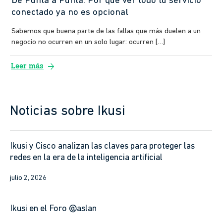
De Punta a Punta: Por qué ver todo tu servicio
conectado ya no es opcional
Sabemos que buena parte de las fallas que más duelen a un
negocio no ocurren en un solo lugar: ocurren […]
arrow_forward
Leer más
Noticias sobre Ikusi
Ikusi y Cisco analizan las claves para proteger las
redes en la era de la inteligencia artificial
julio 2, 2026
Ikusi en el Foro @aslan