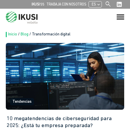
search
chevron_left
IKUSI 55
TRABAJA CON NOSOTROS
ES
Buscar:
Botón de bú
Inicio
/
Blog
/
Transformación digital
Tendencias
10 megatendencias de ciberseguridad para
2025: ¿Está tu empresa preparada?