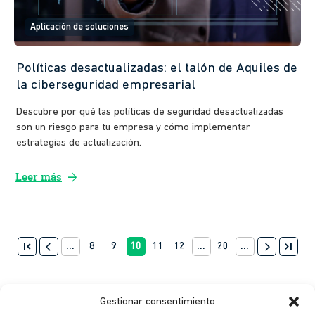
Aplicación de soluciones
Políticas desactualizadas: el talón de Aquiles de
la ciberseguridad empresarial
Descubre por qué las políticas de seguridad desactualizadas
son un riesgo para tu empresa y cómo implementar
estrategias de actualización.
arrow_forward
Leer más
first_page
last_page
arrow_back_ios
...
8
9
10
11
12
...
20
...
arrow_forward_ios
Gestionar consentimiento