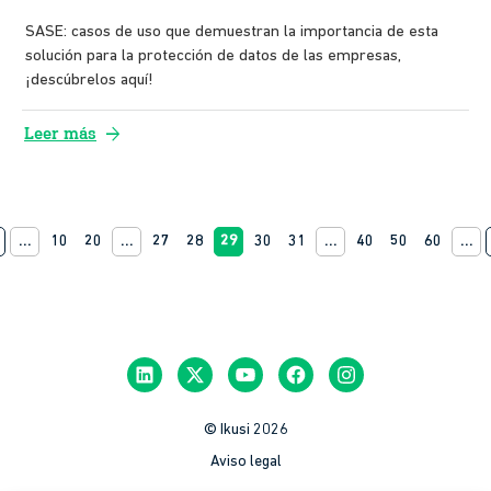
SASE: casos de uso que demuestran la importancia de esta
solución para la protección de datos de las empresas,
¡descúbrelos aquí!
arrow_forward
Leer más
s
...
10
20
...
27
28
29
30
31
...
40
50
60
...
© Ikusi 2026
Aviso legal