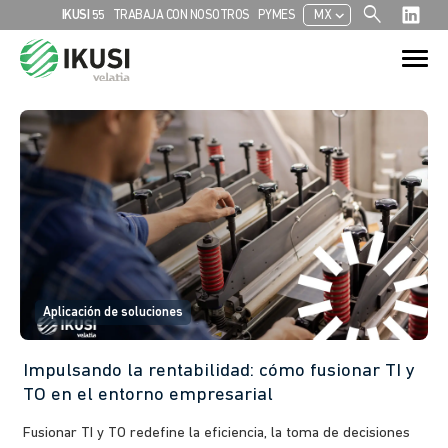
search
chevron_left
IKUSI 55
TRABAJA CON NOSOTROS
PYMES
MX
Search
Search Button
for:
Aplicación de soluciones
Impulsando la rentabilidad: cómo fusionar TI y
TO en el entorno empresarial
Fusionar TI y TO redefine la eficiencia, la toma de decisiones