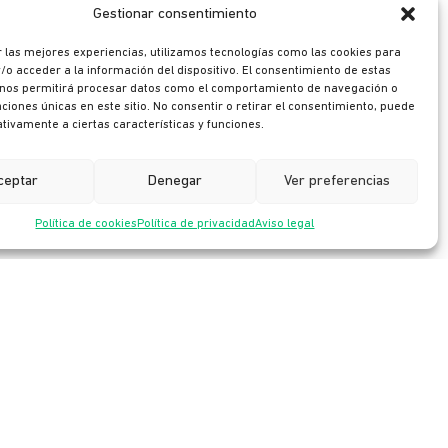
Gestionar consentimiento
 las mejores experiencias, utilizamos tecnologías como las cookies para
o acceder a la información del dispositivo. El consentimiento de estas
 nos permitirá procesar datos como el comportamiento de navegación o
caciones únicas en este sitio. No consentir o retirar el consentimiento, puede
tivamente a ciertas características y funciones.
Ya somos 1.000 personas!
ceptar
Denegar
Ver preferencias
emos comenzado 2026 con un dato especialmente
gnificativo: el equipo de Ikusi ha superado las 1.000
Política de cookies
Política de privacidad
Aviso legal
rsonas en el mes de enero.
arrow_forward
eer más