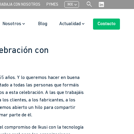
search
chevron_left
RABAJA CON NOSOTROS
PYMES
MX
Nosotros
Blog
Actualidad
Contacto
Search Button
lebración con
55 años. Y lo queremos hacer en buena
tado a todas las personas que formáis
os a esta celebración. A las que trabajáis
a los clientes, a los fabricantes, a los
Hemos abierto un hilo para compartir
mar parte de él.
el compromiso de Ikusi con la tecnología