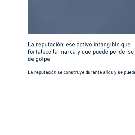
La reputación: ese activo intangible que
fortalece la marca y que puede perderse
de golpe
La reputación se construye durante años y se pued
perder en minutos. Es una afirmación conocida, cas
repetida, pero no […]
arrow_forward
Leer más