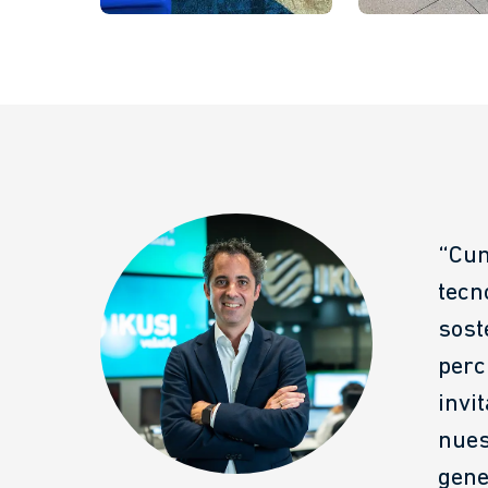
“Cum
tecn
sost
perc
invi
nues
gene