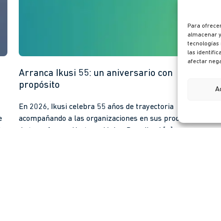
Para ofrecer
almacenar y/
tecnologías
las identifi
afectar nega
Arranca Ikusi 55: un aniversario con
¡
propósito
A
H
En 2026, Ikusi celebra 55 años de trayectoria
si
e
acompañando a las organizaciones en sus procesos
pe
i
de transformación tecnológica. Pero Ikusi […]
L
arrow_forward
Leer más