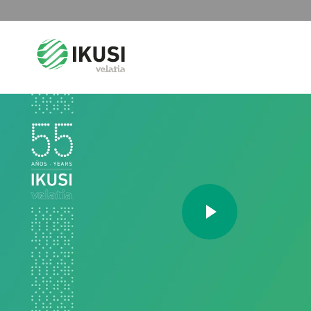
Search
for: