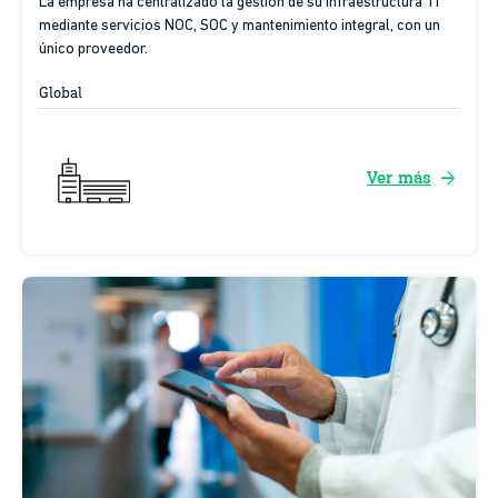
La empresa ha centralizado la gestión de su infraestructura TI
mediante servicios NOC, SOC y mantenimiento integral, con un
único proveedor.
Global
arrow_forward
Ver más