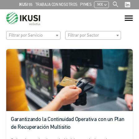
search
chevron_left
IKUSI 55
TRABAJA CON NOSOTROS
PYMES
MX
Search
Search Button
for:
Filtrar por Servicio
Filtrar por Sector
Garantizando la Continuidad Operativa con un Plan
de Recuperación Multisitio