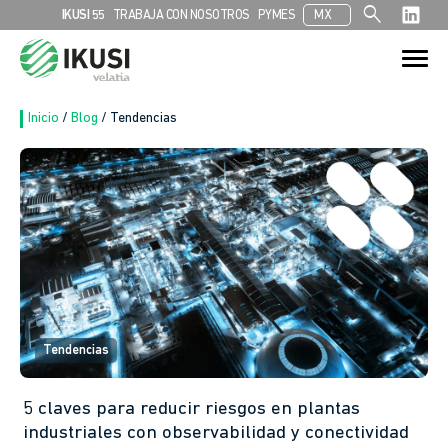
search
IKUSI 55
TRABAJA CON NOSOTROS
PYMES
MX
Search
Search Button
for:
Inicio
/
Blog
/
Tendencias
Tendencias
5 claves para reducir riesgos en plantas
industriales con observabilidad y conectividad