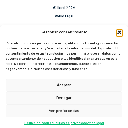
© Ikusi 2026
Aviso legal
México
Gestionar consentimiento
Colombia
Para ofrecer las mejores experiencias, utilizamos tecnologías como las
Política de Privacidad
cookies para almacenar y/o acceder a la información del dispositivo. El
consentimiento de estas tecnologías nos permitirá procesar datos como
México
el comportamiento de navegación o las identificaciones únicas en este
Colombia
sitio. No consentir o retirar el consentimiento, puede afectar
negativamente a ciertas características y funciones.
Política de cookies
México
Aceptar
Colombia
Denegar
Canal ético
Ver preferencias
Política de cookies
Política de privacidad
Aviso legal