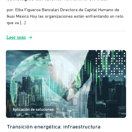
por: Elba Figueroa Bancalari Directora de Capital Humano de
Ikusi México Hoy las organizaciones están enfrentando un reto
que va […]
arrow_forward
Leer más
Aplicación de soluciones
Transición energética: infraestructura