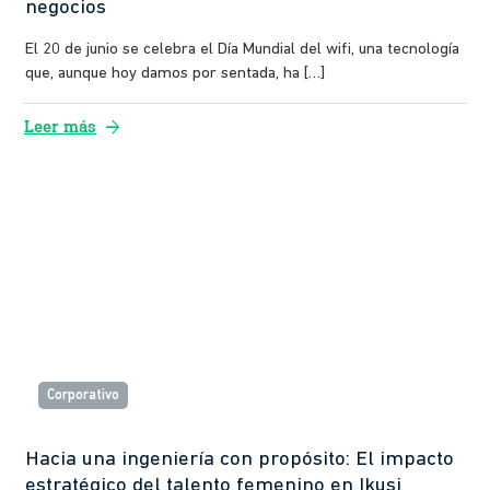
negocios
El 20 de junio se celebra el Día Mundial del wifi, una tecnología
que, aunque hoy damos por sentada, ha […]
arrow_forward
Leer más
Corporativo
Hacia una ingeniería con propósito: El impacto
estratégico del talento femenino en Ikusi