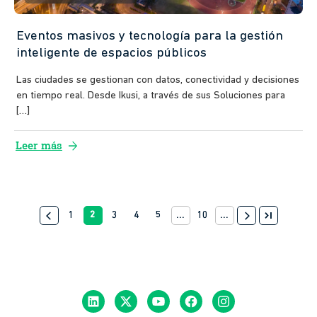
Eventos masivos y tecnología para la gestión
inteligente de espacios públicos
Las ciudades se gestionan con datos, conectividad y decisiones
en tiempo real. Desde Ikusi, a través de sus Soluciones para
[…]
arrow_forward
Leer más
last_page
arrow_back_ios
1
2
3
4
5
...
10
...
arrow_forward_ios