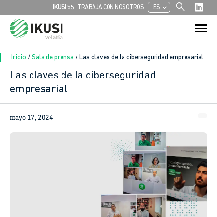
search
chevron_left
IKUSI 55
TRABAJA CON NOSOTROS
ES
Buscar:
Botón de bú
Inicio
/
Sala de prensa
/
Las claves de la ciberseguridad empresarial
Las claves de la ciberseguridad
empresarial
In
sApp
mayo 17, 2024
ook