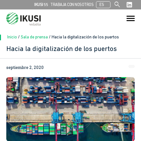
search
IKUSI 55
TRABAJA CON NOSOTROS
ES
Buscar:
Botón de bú
Inicio
/
Sala de prensa
/
Hacia la digitalización de los puertos
Hacia la digitalización de los puertos
In
septiembre 2, 2020
sApp
ook