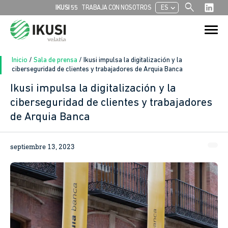
search
chevron_left
IKUSI 55
TRABAJA CON NOSOTROS
ES
Buscar:
Botón de bú
Inicio
/
Sala de prensa
/
Ikusi impulsa la digitalización y la
ciberseguridad de clientes y trabajadores de Arquia Banca
Ikusi impulsa la digitalización y la
In
ciberseguridad de clientes y trabajadores
de Arquia Banca
sApp
ook
septiembre 13, 2023