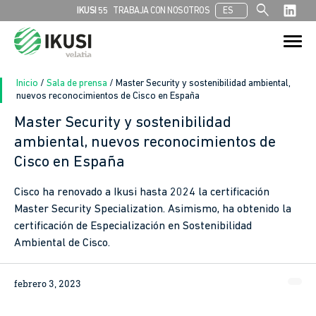
search
IKUSI 55
TRABAJA CON NOSOTROS
ES
Buscar:
Botón de bú
Inicio
/
Sala de prensa
/
Master Security y sostenibilidad ambiental,
nuevos reconocimientos de Cisco en España
Master Security y sostenibilidad
ambiental, nuevos reconocimientos de
Cisco en España
Cisco ha renovado a Ikusi hasta 2024 la certificación
Master Security Specialization. Asimismo, ha obtenido la
certificación de Especialización en Sostenibilidad
Ambiental de Cisco.
febrero 3, 2023