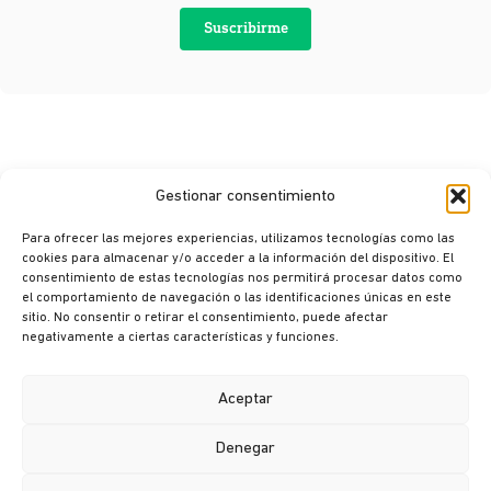
Suscribirme
Gestionar consentimiento
Para ofrecer las mejores experiencias, utilizamos tecnologías como las
cookies para almacenar y/o acceder a la información del dispositivo. El
consentimiento de estas tecnologías nos permitirá procesar datos como
© Ikusi 2026
el comportamiento de navegación o las identificaciones únicas en este
sitio. No consentir o retirar el consentimiento, puede afectar
Aviso legal
negativamente a ciertas características y funciones.
Política de privacidad
Política de cookies
Aceptar
Política de seguridad
Denegar
Canal ético