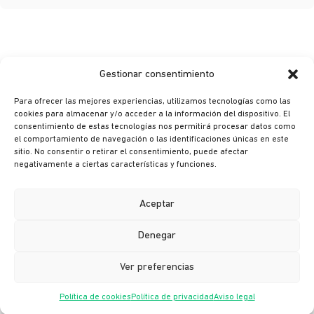
Gestionar consentimiento
Para ofrecer las mejores experiencias, utilizamos tecnologías como las
cookies para almacenar y/o acceder a la información del dispositivo. El
consentimiento de estas tecnologías nos permitirá procesar datos como
© Ikusi 2026
el comportamiento de navegación o las identificaciones únicas en este
sitio. No consentir o retirar el consentimiento, puede afectar
Aviso legal
negativamente a ciertas características y funciones.
Política de privacidad
Política de cookies
Aceptar
Política de seguridad
Denegar
Canal ético
Ver preferencias
Política de cookies
Política de privacidad
Aviso legal