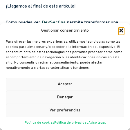
¡Llegamos al final de este artículo!
Como puedes ver,
DevSecOps
permite transformar una
organización hacia nuevos desafíos de aceleración digital.
Gestionar consentimiento
Para ofrecer las mejores experiencias, utilizamos tecnologías como las
No se trata de una fórmula única, de fácil aplicación y lista
cookies para almacenar y/o acceder a la información del dispositivo. El
consentimiento de estas tecnologías nos permitirá procesar datos como
para usar. Es una herramienta que requiere de pautas y
el comportamiento de navegación o las identificaciones únicas en este
etapas que harán posible que sea una realidad como un
sitio. No consentir o retirar el consentimiento, puede afectar
nuevo mindset para la empresa.
negativamente a ciertas características y funciones.
Para saber más sobre transformación digital y
Aceptar
herramientas prácticas para tu organización, sigue
leyendo sobre
Ciberseguridad: ¡aprende todo a respecto
Denegar
con una guía completa!
Ver preferencias
Política de cookies
Política de privacidad
Aviso legal