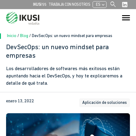
search
chevron_left
IKUSI 55
TRABAJA CON NOSOTROS
ES
Buscar:
Botón de bú
Inicio
/
Blog
/
DevSecOps: un nuevo mindset para empresas
DevSecOps: un nuevo mindset para
empresas
Los desarrolladores de softwares más exitosos están
apuntando hacia el DevSecOps, y hoy te explicaremos a
detalle de qué trata.
enero 13, 2022
Aplicación de soluciones