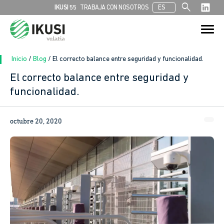
search
IKUSI 55
TRABAJA CON NOSOTROS
ES
Buscar:
Botón de bú
Inicio
/
Blog
/
El correcto balance entre seguridad y funcionalidad.
El correcto balance entre seguridad y
funcionalidad.
octubre 20, 2020