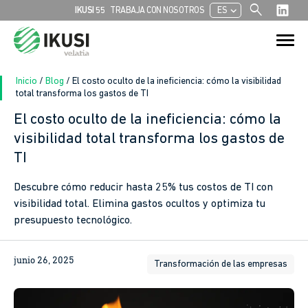
search
chevron_left
IKUSI 55
TRABAJA CON NOSOTROS
ES
Buscar:
Botón de bú
Inicio
/
Blog
/
El costo oculto de la ineficiencia: cómo la visibilidad
total transforma los gastos de TI
El costo oculto de la ineficiencia: cómo la
visibilidad total transforma los gastos de
TI
Descubre cómo reducir hasta 25% tus costos de TI con
visibilidad total. Elimina gastos ocultos y optimiza tu
presupuesto tecnológico.
junio 26, 2025
Transformación de las empresas