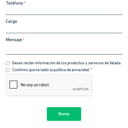
Teléfono
*
Cargo
Mensaje
*
Recibir
Deseo recibir información de los productos y servicios de Velatia.
información
Política
Confirmo que he leído la política de privacidad.
*
de
CAPTCHA
privacidad
*