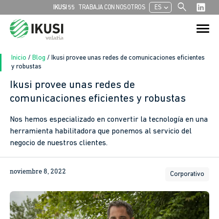
search
chevron_left
IKUSI 55
TRABAJA CON NOSOTROS
ES
Buscar:
Botón de bú
Inicio
/
Blog
/
Ikusi provee unas redes de comunicaciones eficientes
y robustas
Ikusi provee unas redes de
comunicaciones eficientes y robustas
Nos hemos especializado en convertir la tecnología en una
herramienta habilitadora que ponemos al servicio del
negocio de nuestros clientes.
noviembre 8, 2022
Corporativo