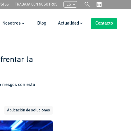
search
chevron_left
USI 55
TRABAJA CON NOSOTROS
ES
Nosotros
Blog
Actualidad
Contacto
Botón de búsqueda
frentar la
e riesgos con esta
Aplicación de soluciones