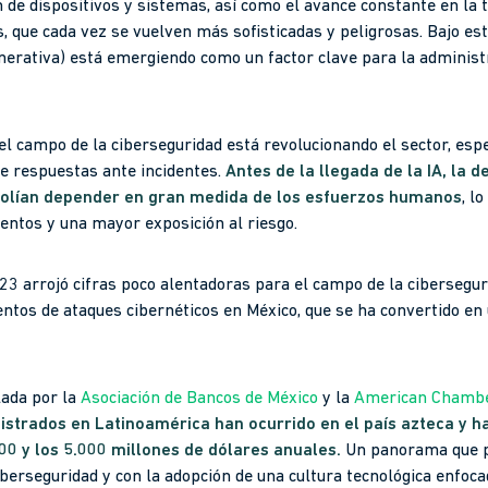
 de dispositivos y sistemas, así como el avance constante en la 
 que cada vez se vuelven más sofisticadas y peligrosas. Bajo este
generativa) está emergiendo como un factor clave para la administ
 el campo de la ciberseguridad está revolucionando el sector, esp
de respuestas ante incidentes.
Antes de la llegada de la IA, la 
olían depender en gran medida de los esfuerzos humanos
, l
entos y una mayor exposición al riesgo.
3 arrojó cifras poco alentadoras para el campo de la cibersegur
entos de ataques cibernéticos en México, que se ha convertido en 
lada por la
Asociación de Bancos de México
y la
American Chamb
istrados en Latinoamérica han ocurrido en el país azteca y 
000 y los 5.000 millones de dólares anuales.
Un panorama que pu
berseguridad y con la adopción de una cultura tecnológica enfoca