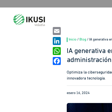
Buscar:
Email
Inicio
/
Blog
/
IA generativa e
LinkedIn
IA generativa e
administración
WhatsApp
Facebook
Optimiza la cibersegurida
innovadora tecnología.
enero 16, 2024