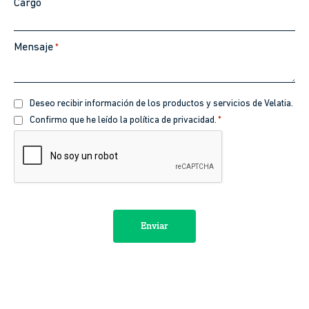
Cargo
Mensaje
*
Recibir
Deseo recibir información de los productos y servicios de Velatia.
información
Política
Confirmo que he leído la política de privacidad.
*
de
CAPTCHA
privacidad
*