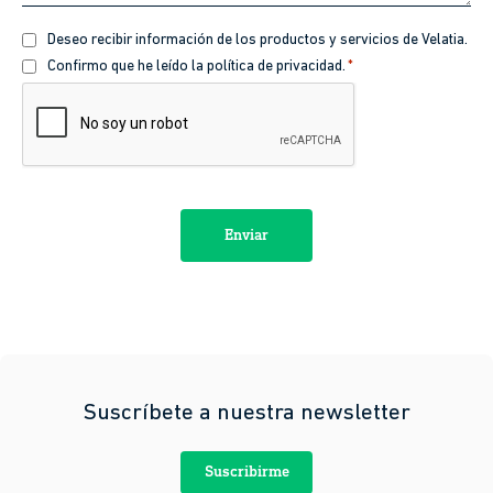
Recibir
Deseo recibir información de los productos y servicios de Velatia.
información
Política
Confirmo que he leído la política de privacidad.
*
de
CAPTCHA
privacidad
*
Suscríbete a nuestra newsletter
Suscribirme