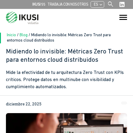
search
chevron_left
IKUSI 55
TRABAJA CON NOSOTROS
ES
Buscar:
Botón de bú
Inicio
/
Blog
/
Midiendo lo invisible: Métricas Zero Trust para
entornos cloud distribuidos
Midiendo lo invisible: Métricas Zero Trust
para entornos cloud distribuidos
Mide la efectividad de tu arquitectura Zero Trust con KPIs
críticos. Protege datos en multinube con visibilidad y
cumplimiento automatizados.
diciembre 22, 2025