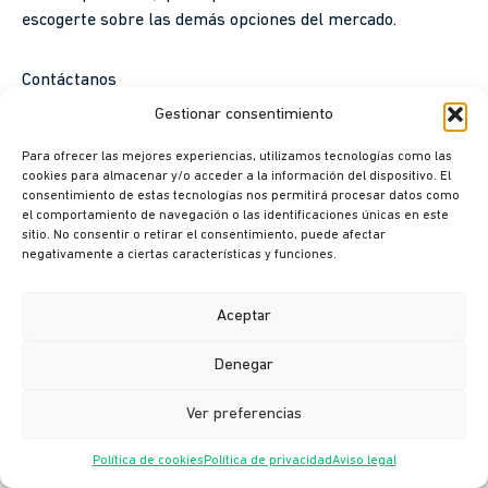
escogerte sobre las demás opciones del mercado.
Contáctanos
Gestionar consentimiento
Si estás interesado en conocer más sobre los productos y
Para ofrecer las mejores experiencias, utilizamos tecnologías como las
servicios relacionados con infraestructura de
cookies para almacenar y/o acceder a la información del dispositivo. El
comunicación, soluciones tecnológicas para
consentimiento de estas tecnologías nos permitirá procesar datos como
el comportamiento de navegación o las identificaciones únicas en este
omnicanalidad
y mucho más, te invitamos a
visitar
sitio. No consentir o retirar el consentimiento, puede afectar
nuestra web principal y hacer clic en «solicitar
negativamente a ciertas características y funciones.
información»
.
Aceptar
Denegar
Ver preferencias
Suscríbete a nuestra newsletter
Política de cookies
Política de privacidad
Aviso legal
Suscribirme