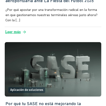
aeroportuaria ante La Fiesta del Fútbol 2026
¿Por qué apostar por una transformación radical en la forma
en que gestionamos nuestras terminales aéreas justo ahora?
Con la […]
arrow_forward
Leer más
Aplicación de soluciones
Por qué tu SASE no está mejorando la