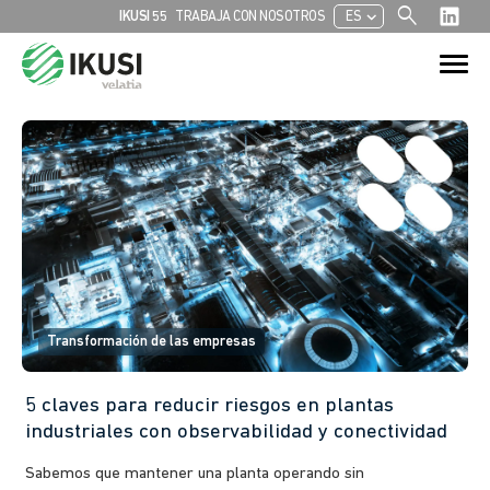
search
chevron_left
IKUSI 55
TRABAJA CON NOSOTROS
ES
Buscar:
Botón de bú
Transformación de las empresas
5 claves para reducir riesgos en plantas
industriales con observabilidad y conectividad
Sabemos que mantener una planta operando sin