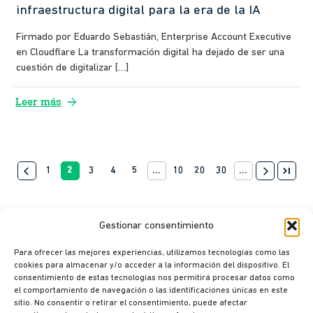
infraestructura digital para la era de la IA
Firmado por Eduardo Sebastián, Enterprise Account Executive
en Cloudflare La transformación digital ha dejado de ser una
cuestión de digitalizar […]
arrow_forward
Leer más
last_page
arrow_back_ios
1
2
3
4
5
...
10
20
30
...
arrow_forward_ios
Gestionar consentimiento
Para ofrecer las mejores experiencias, utilizamos tecnologías como las
cookies para almacenar y/o acceder a la información del dispositivo. El
consentimiento de estas tecnologías nos permitirá procesar datos como
© Ikusi 2026
el comportamiento de navegación o las identificaciones únicas en este
sitio. No consentir o retirar el consentimiento, puede afectar
Aviso legal