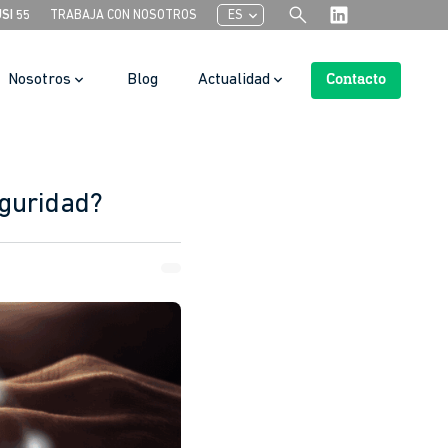
search
chevron_left
USI 55
TRABAJA CON NOSOTROS
ES
Nosotros
Blog
Actualidad
Contacto
Botón de búsqueda
eguridad?