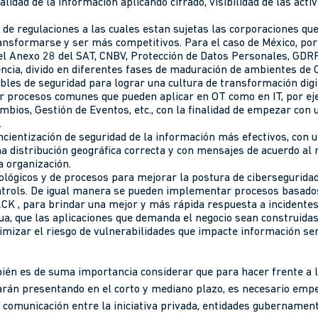
idad de la información aplicando cifrado, visibilidad de las acti
de regulaciones a las cuales estan sujetas las corporaciones que
ransformarse y ser más competitivos. Para el caso de México, p
: el Anexo 28 del SAT, CNBV, Protección de Datos Personales, GDRP
ncia, divido en diferentes fases de maduración de ambientes de 
bles de seguridad para lograr una cultura de transformación dig
car procesos comunes que pueden aplicar en OT como en IT, por ej
mbios, Gestión de Eventos, etc., con la finalidad de empezar con 
.
ientización de seguridad de la información más efectivos, con 
una distribución geográfica correcta y con mensajes de acuerdo a
a organización.
ológicos y de procesos para mejorar la postura de cibersegurida
ntrols. De igual manera se pueden implementar procesos basado
K , para brindar una mejor y más rápida respuesta a incidentes
a, que las aplicaciones que demanda el negocio sean construid
nimizar el riesgo de vulnerabilidades que impacte información sen
bién es de suma importancia considerar que para hacer frente a 
arán presentando en el corto y mediano plazo, es necesario empe
y comunicación entre la iniciativa privada, entidades gubernamen