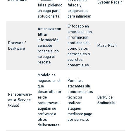
System Repair
falsa, pidiendo
falsos y
un pago para
exagerados
solucionarla.
para intimidar.
Enfocado en
Amenaza con
empresas con
filtrar
información
información
Doxware /
confidencial,
sensible
Maze, REvil
Leakware
como datos
robada si no
personales o
se paga el
secretos
rescate.
comerciales.
Modelo de
negocio en el
Permite a
que
atacantes sin
desarrollador
conocimientos
Ransomware-
es de
técnicos
DarkSide,
as-a-Service
ransomware
realizar
Sodinokibi
(RaaS)
alquilan su
ataques
software a
mediante pago
otros
por servicio.
delincuentes.