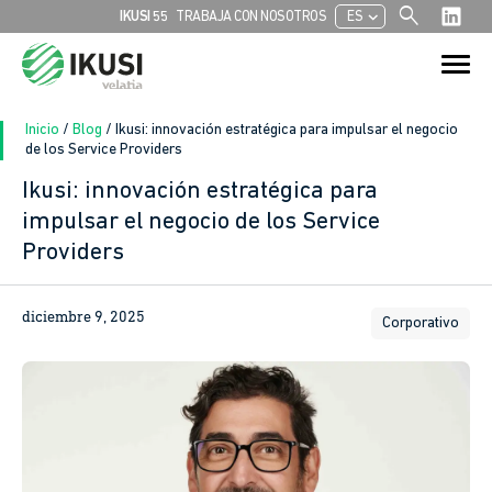
search
chevron_left
IKUSI 55
TRABAJA CON NOSOTROS
ES
Buscar:
Botón de bú
Inicio
/
Blog
/
Ikusi: innovación estratégica para impulsar el negocio
de los Service Providers
Ikusi: innovación estratégica para
impulsar el negocio de los Service
Providers
diciembre 9, 2025
Corporativo