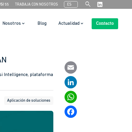
search
USI 55
TRABAJA CON NOSOTROS
ES
Nosotros
Blog
Actualidad
Contacto
Botón de búsqueda
AN
i Intelligence, plataforma
Email
LinkedIn
Aplicación de soluciones
WhatsApp
Facebook