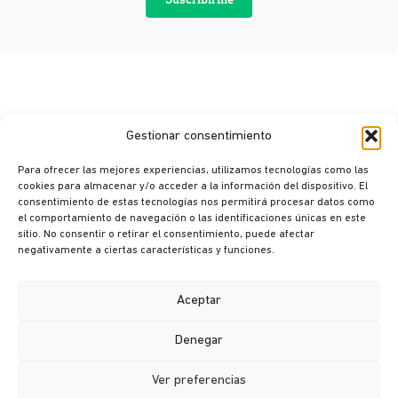
Suscribirme
Gestionar consentimiento
Para ofrecer las mejores experiencias, utilizamos tecnologías como las
cookies para almacenar y/o acceder a la información del dispositivo. El
consentimiento de estas tecnologías nos permitirá procesar datos como
© Ikusi 2026
el comportamiento de navegación o las identificaciones únicas en este
sitio. No consentir o retirar el consentimiento, puede afectar
Aviso legal
negativamente a ciertas características y funciones.
Política de privacidad
Política de cookies
Aceptar
Política de seguridad
Denegar
Canal ético
Ver preferencias