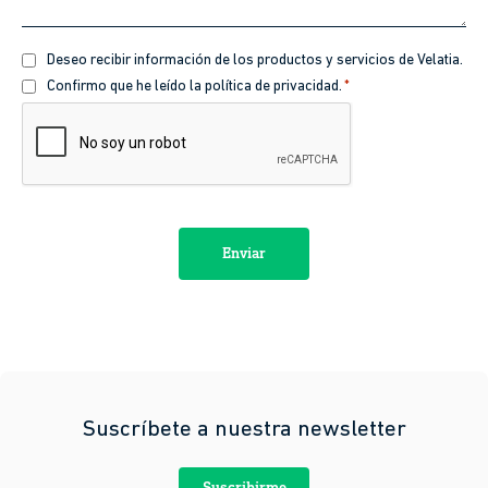
Recibir
Deseo recibir información de los productos y servicios de Velatia.
información
Política
Confirmo que he leído la política de privacidad.
*
de
CAPTCHA
privacidad
*
Suscríbete a nuestra newsletter