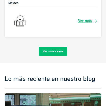
México
arrow_forward
Ver más
Ver más casos
Lo más reciente en nuestro blog