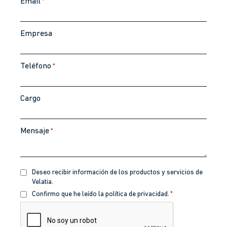
Email
*
Empresa
Teléfono
*
Cargo
Mensaje
*
Recibir
Deseo recibir información de los productos y servicios de
información
Velatia.
Política
Confirmo que he leído la política de privacidad.
*
de
CAPTCHA
privacidad
*