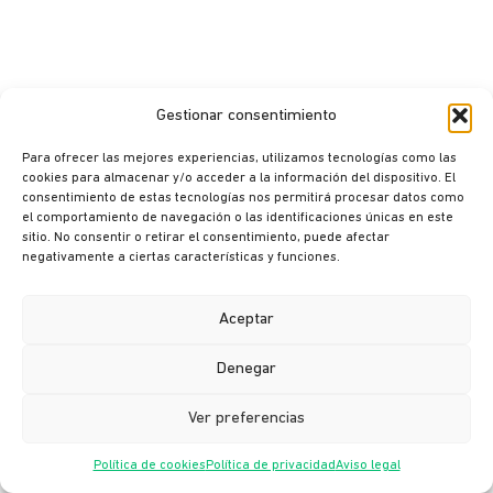
Gestionar consentimiento
Para ofrecer las mejores experiencias, utilizamos tecnologías como las
cookies para almacenar y/o acceder a la información del dispositivo. El
consentimiento de estas tecnologías nos permitirá procesar datos como
© Ikusi 2026
el comportamiento de navegación o las identificaciones únicas en este
sitio. No consentir o retirar el consentimiento, puede afectar
Aviso legal
negativamente a ciertas características y funciones.
Política de privacidad
Política de cookies
Aceptar
Política de seguridad
Denegar
Canal ético
Ver preferencias
Política de cookies
Política de privacidad
Aviso legal