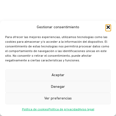
Gestionar consentimiento
Para ofrecer las mejores experiencias, utilizamos tecnologías como las
cookies para almacenar y/o acceder a la información del dispositivo. El
consentimiento de estas tecnologías nos permitirá procesar datos como
© Ikusi 2026
el comportamiento de navegación o las identificaciones únicas en este
sitio. No consentir o retirar el consentimiento, puede afectar
Aviso legal
negativamente a ciertas características y funciones.
Política de privacidad
Política de cookies
Aceptar
Política de seguridad
Denegar
Canal ético
Ver preferencias
Política de cookies
Política de privacidad
Aviso legal