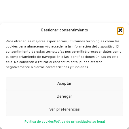
Gestionar consentimiento
Para ofrecer las mejores experiencias, utilizamos tecnologías como las
cookies para almacenar y/o acceder a la información del dispositivo. El
consentimiento de estas tecnologías nos permitirá procesar datos como
© Ikusi 2026
el comportamiento de navegación o las identificaciones únicas en este
sitio. No consentir o retirar el consentimiento, puede afectar
Aviso legal
negativamente a ciertas características y funciones.
Política de privacidad
Política de cookies
Aceptar
Política de seguridad
Denegar
Canal ético
Ver preferencias
Política de cookies
Política de privacidad
Aviso legal