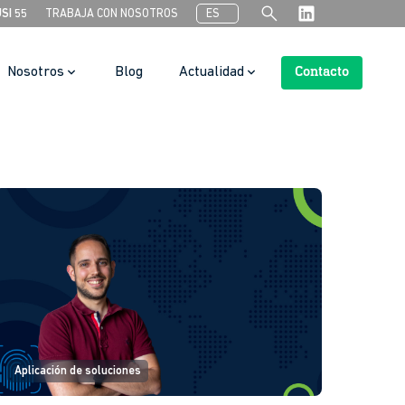
search
USI 55
TRABAJA CON NOSOTROS
ES
Nosotros
Blog
Actualidad
Contacto
Botón de búsqueda
Aplicación de soluciones