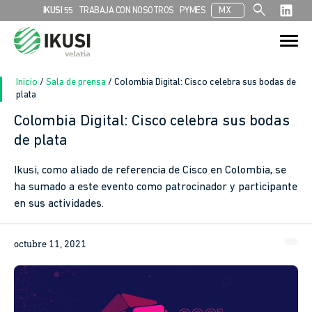
search
IKUSI 55
TRABAJA CON NOSOTROS
PYMES
MX
Search
Search Button
for:
Inicio
/
Sala de prensa
/
Colombia Digital: Cisco celebra sus bodas de
plata
Colombia Digital: Cisco celebra sus bodas
de plata
Ikusi, como aliado de referencia de Cisco en Colombia, se
ha sumado a este evento como patrocinador y participante
en sus actividades.
octubre 11, 2021