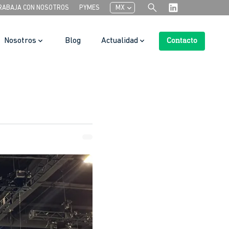
search
chevron_left
RABAJA CON NOSOTROS
PYMES
MX
Nosotros
Blog
Actualidad
Contacto
Search Button