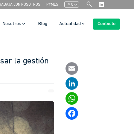
search
chevron_left
RABAJA CON NOSOTROS
PYMES
MX
Nosotros
Blog
Actualidad
Contacto
Search Button
sar la gestión
Email
LinkedIn
WhatsApp
Facebook