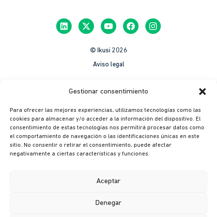
© Ikusi 2026
Aviso legal
México
Gestionar consentimiento
Colombia
Para ofrecer las mejores experiencias, utilizamos tecnologías como las
Política de Privacidad
cookies para almacenar y/o acceder a la información del dispositivo. El
consentimiento de estas tecnologías nos permitirá procesar datos como
México
el comportamiento de navegación o las identificaciones únicas en este
Colombia
sitio. No consentir o retirar el consentimiento, puede afectar
negativamente a ciertas características y funciones.
Política de cookies
México
Aceptar
Colombia
Denegar
Canal ético