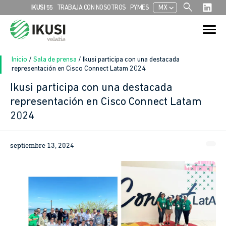
search
chevron_left
IKUSI 55
TRABAJA CON NOSOTROS
PYMES
MX
Search
Search Button
for:
Inicio
/
Sala de prensa
/
Ikusi participa con una destacada
representación en Cisco Connect Latam 2024
Ikusi participa con una destacada
In
representación en Cisco Connect Latam
2024
sApp
ook
septiembre 13, 2024