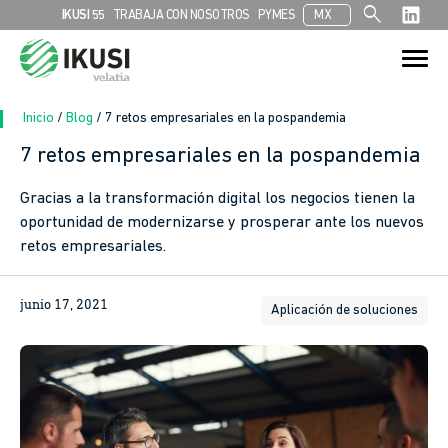
search
IKUSI 55
TRABAJA CON NOSOTROS
PYMES
MX
Search
Search Button
for:
Inicio
/
Blog
/
7 retos empresariales en la pospandemia
7 retos empresariales en la pospandemia
In
Gracias a la transformación digital los negocios tienen la
oportunidad de modernizarse y prosperar ante los nuevos
sApp
retos empresariales.
ook
junio 17, 2021
Aplicación de soluciones