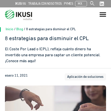
search
IKUSI 55
TRABAJA CON NOSOTROS
PYMES
MX
Search
Search Button
for:
Inicio
/
Blog
/
8 estrategias para disminuir el CPL
8 estrategias para disminuir el CPL
In
El Coste Por Lead o (CPL), refleja cuánto dinero ha
invertido una empresa para captar un cliente potencial.
sApp
¡Conoce más aquí!
ook
enero 11, 2021
Aplicación de soluciones