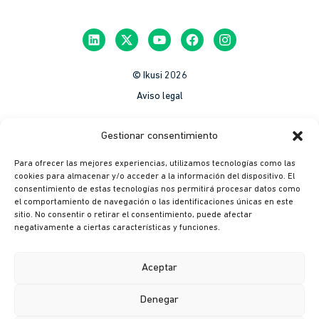
© Ikusi 2026
Aviso legal
México
Gestionar consentimiento
Colombia
Para ofrecer las mejores experiencias, utilizamos tecnologías como las
Política de Privacidad
cookies para almacenar y/o acceder a la información del dispositivo. El
consentimiento de estas tecnologías nos permitirá procesar datos como
México
el comportamiento de navegación o las identificaciones únicas en este
Colombia
sitio. No consentir o retirar el consentimiento, puede afectar
negativamente a ciertas características y funciones.
Política de cookies
México
Aceptar
Colombia
Denegar
Canal ético