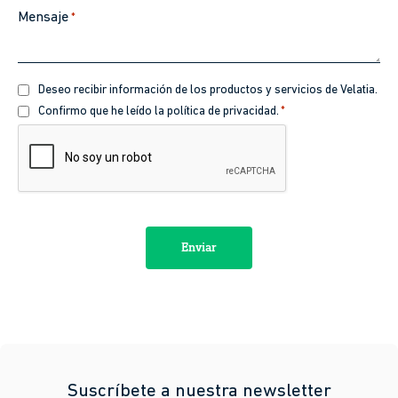
Mensaje
*
Recibir
Deseo recibir información de los productos y servicios de Velatia.
información
Política
Confirmo que he leído la política de privacidad.
*
de
CAPTCHA
privacidad
*
Suscríbete a nuestra newsletter