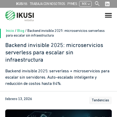
search
chevron_left
IKUSI 55
TRABAJA CON NOSOTROS
PYMES
MX
Search
Search Button
for:
Inicio
/
Blog
/
Backend invisible 2025: microservicios serverless
para escalar sin infraestructura
Backend invisible 2025: microservicios
serverless para escalar sin
infraestructura
Backend invisible 2025: serverless + microservicios para
escalar sin servidores. Auto-escalado inteligente y
reducción de costos hasta 84%.
febrero 13, 2026
Tendencias