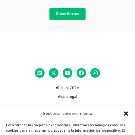
Suscribirme
© Ikusi 2026
Aviso legal
México
Gestionar consentimiento
Colombia
Para ofrecer las mejores experiencias, utilizamos tecnologías como las
Política de Privacidad
cookies para almacenar y/o acceder a la información del dispositivo. El