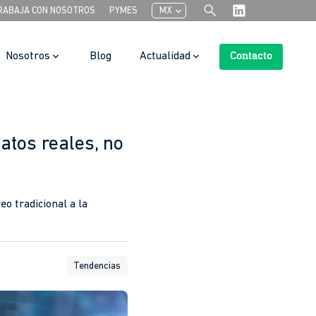
search
chevron_left
RABAJA CON NOSOTROS
PYMES
MX
Nosotros
Blog
Actualidad
Contacto
Search Button
atos reales, no
o tradicional a la
Tendencias