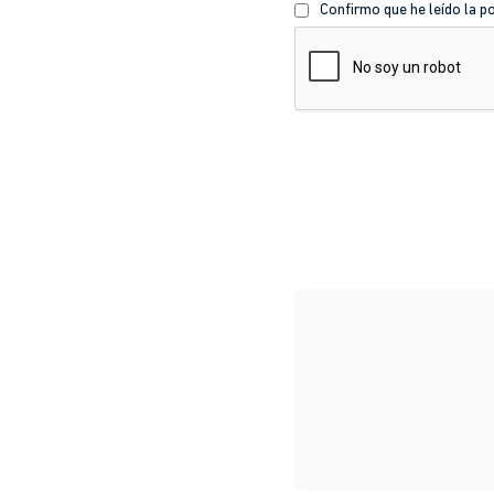
información
Política
Confirmo que he leído la po
de
CAPTCHA
privacidad
*