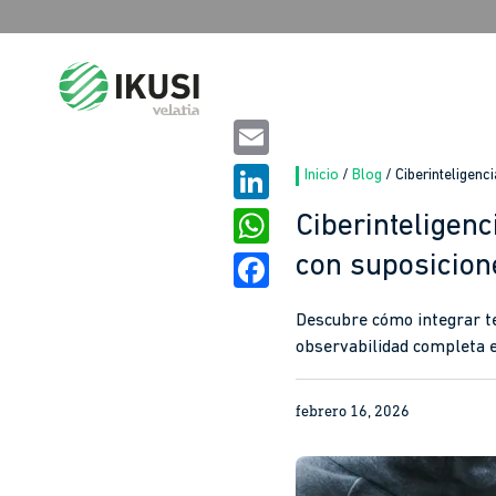
Search
for:
Email
Inicio
/
Blog
/
Ciberinteligenc
LinkedIn
Ciberinteligenc
con suposicion
WhatsApp
Facebook
Descubre cómo integrar te
observabilidad completa 
febrero 16, 2026