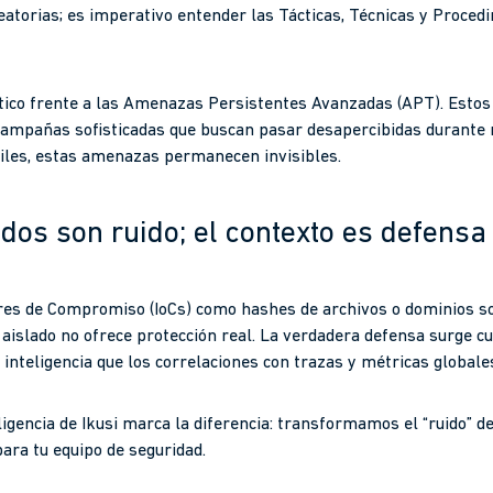
eatorias; es imperativo entender las Tácticas, Técnicas y Proced
tico frente a las Amenazas Persistentes Avanzadas (APT). Estos
n campañas sofisticadas que buscan pasar desapercibidas durante 
iles, estas amenazas permanecen invisibles.
dos son ruido; el contexto es defensa
res de Compromiso (IoCs) como hashes de archivos o dominios s
og aislado no ofrece protección real. La verdadera defensa surge 
 inteligencia que los correlaciones con trazas y métricas globale
ligencia de Ikusi marca la diferencia: transformamos el “ruido” d
para tu equipo de seguridad.