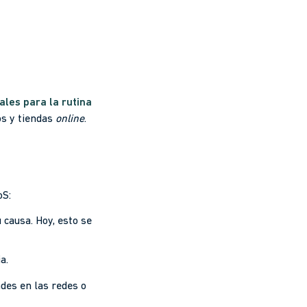
les para la rutina
os y tiendas
online
.
oS:
 causa. Hoy, esto se
a.
des en las redes o