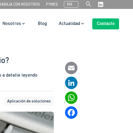
search
RABAJA CON NOSOTROS
PYMES
MX
Nosotros
Blog
Actualidad
Contacto
Search Button
io?
 a detalle leyendo
Email
LinkedIn
Aplicación de soluciones
WhatsApp
Facebook