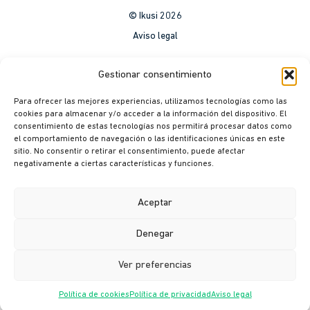
© Ikusi 2026
Aviso legal
México
Gestionar consentimiento
Colombia
Para ofrecer las mejores experiencias, utilizamos tecnologías como las
Política de Privacidad
cookies para almacenar y/o acceder a la información del dispositivo. El
consentimiento de estas tecnologías nos permitirá procesar datos como
México
el comportamiento de navegación o las identificaciones únicas en este
Colombia
sitio. No consentir o retirar el consentimiento, puede afectar
negativamente a ciertas características y funciones.
Política de cookies
México
Aceptar
Colombia
Denegar
Canal ético
Ver preferencias
Política de cookies
Política de privacidad
Aviso legal