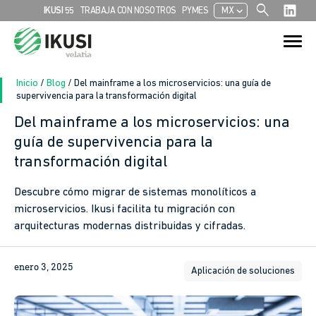
search
chevron_left
IKUSI 55
TRABAJA CON NOSOTROS
PYMES
MX
Search
Search Button
for:
Inicio
/
Blog
/
Del mainframe a los microservicios: una guía de
supervivencia para la transformación digital
Del mainframe a los microservicios: una
guía de supervivencia para la
transformación digital
Descubre cómo migrar de sistemas monolíticos a
microservicios. Ikusi facilita tu migración con
arquitecturas modernas distribuidas y cifradas.
enero 3, 2025
Aplicación de soluciones