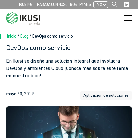
search
chevron_left
IKUSI 55
TRABAJA CON NOSOTROS
PYMES
MX
Search
Search Button
for:
Inicio
/
Blog
/
DevOps como servicio
DevOps como servicio
En Ikusi se diseñó una solución integral que involucra
DevOps y ambientes Cloud ¡Conoce más sobre este tema
en nuestro blog!
mayo 20, 2019
Aplicación de soluciones