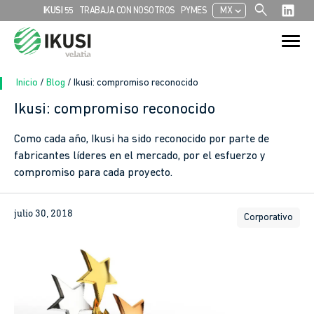
search
chevron_left
IKUSI 55
TRABAJA CON NOSOTROS
PYMES
MX
Search
Search Button
for:
Inicio
/
Blog
/
Ikusi: compromiso reconocido
Ikusi: compromiso reconocido
In
Como cada año, Ikusi ha sido reconocido por parte de
fabricantes líderes en el mercado, por el esfuerzo y
sApp
compromiso para cada proyecto.
ook
julio 30, 2018
Corporativo