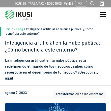
search
IKUSI 55
TRABAJA CON NOSOTROS
PYMES
MX
Search
Search Button
for:
Inicio
/
Blog
/
Inteligencia artificial en la nube pública: ¿Cómo
beneficia este entorno?
Inteligencia artificial en la nube pública:
¿Cómo beneficia este entorno?
La inteligencia artificial en la nube pública está
redefiniendo el mundo de los negocios ¿sabes cómo
repercute en el desempeño de tu negocio? ¡Descúbrelo
aquí!
agosto 7, 2023
Transformación de las empresas