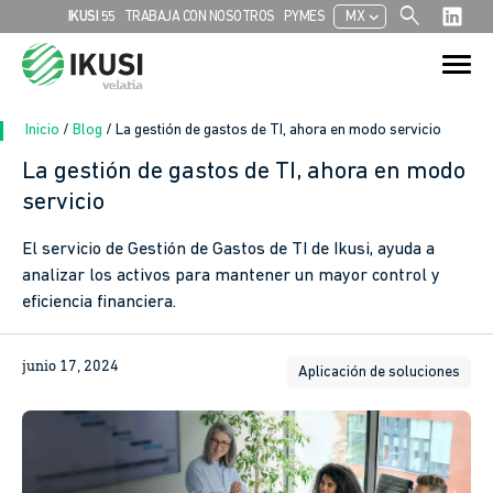
search
chevron_left
IKUSI 55
TRABAJA CON NOSOTROS
PYMES
MX
Search
Search Button
for:
Inicio
/
Blog
/
La gestión de gastos de TI, ahora en modo servicio
La gestión de gastos de TI, ahora en modo
servicio
El servicio de Gestión de Gastos de TI de Ikusi, ayuda a
analizar los activos para mantener un mayor control y
eficiencia financiera.
junio 17, 2024
Aplicación de soluciones