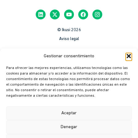
© Ikusi 2026
Aviso legal
México
Gestionar consentimiento
Colombia
Para ofrecer las mejores experiencias, utilizamos tecnologías como las
Política de Privacidad
cookies para almacenar y/o acceder a la información del dispositivo. El
consentimiento de estas tecnologías nos permitirá procesar datos como
México
el comportamiento de navegación o las identificaciones únicas en este
Colombia
sitio. No consentir o retirar el consentimiento, puede afectar
negativamente a ciertas características y funciones.
Política de cookies
México
Aceptar
Colombia
Denegar
Canal ético