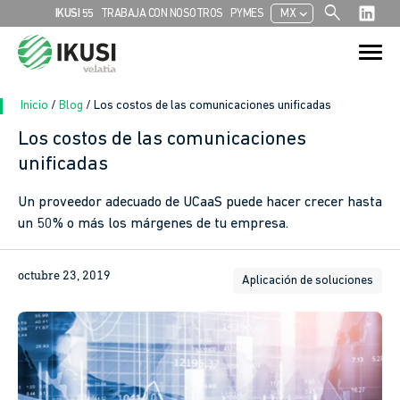
search
chevron_left
IKUSI 55
TRABAJA CON NOSOTROS
PYMES
MX
Search
Search Button
for:
Inicio
/
Blog
/
Los costos de las comunicaciones unificadas
Los costos de las comunicaciones
unificadas
Un proveedor adecuado de UCaaS puede hacer crecer hasta
un 50% o más los márgenes de tu empresa.
octubre 23, 2019
Aplicación de soluciones