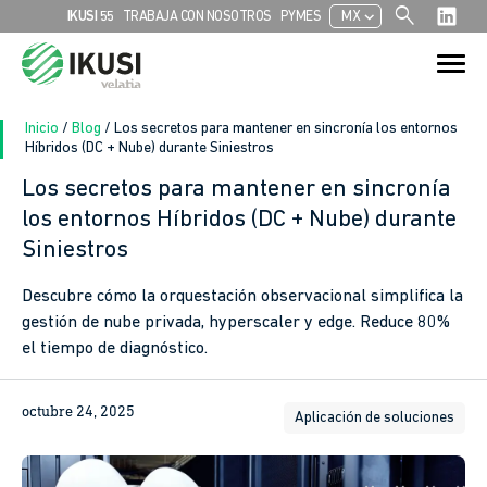
search
chevron_left
IKUSI 55
TRABAJA CON NOSOTROS
PYMES
MX
Search
Search Button
for:
Inicio
/
Blog
/
Los secretos para mantener en sincronía los entornos
Híbridos (DC + Nube) durante Siniestros
Los secretos para mantener en sincronía
los entornos Híbridos (DC + Nube) durante
Siniestros
Descubre cómo la orquestación observacional simplifica la
gestión de nube privada, hyperscaler y edge. Reduce 80%
el tiempo de diagnóstico.
octubre 24, 2025
Aplicación de soluciones