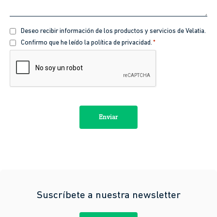
Recibir
Deseo recibir información de los productos y servicios de Velatia.
información
Política
Confirmo que he leído la política de privacidad.
*
de
CAPTCHA
privacidad
*
Suscríbete a nuestra newsletter