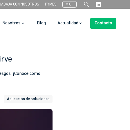
search
RABAJA CON NOSOTROS
PYMES
MX
Nosotros
Blog
Actualidad
Contacto
Search Button
irve
iesgos. ¡Conoce cómo
Aplicación de soluciones