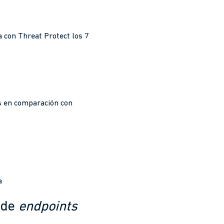
a con Threat Protect los 7
as en comparación con
a
n de
endpoints