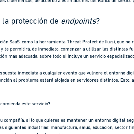
ues cibernéticos, de acuerdo a estimaciones del Banco de México (
 la protección de
endpoints
?
ción SaaS, como la herramienta Threat Protect de Ikusi, que no r
 te permitirá, de inmediato, comenzar a utilizar las distintas f
ución más adecuada, sobre todo si incluye un servicio especializad
spuesta inmediata a cualquier evento que vulnere el entorno digi
ención al problema estará alojada en servidores distintos. Esto,
comienda este servicio?
u compañía, si lo que quieres es mantener un entorno digital segu
as siguientes industrias: manufactura, salud, educación, sector fi