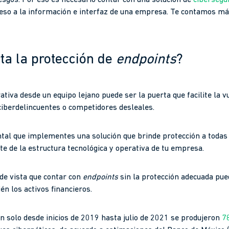
esgos. Por eso es necesario contar con una solución de
cibersegu
eso a la información e interfaz de una empresa. Te contamos m
ta la protección de
endpoints
?
ativa desde un equipo lejano puede ser la puerta que facilite la 
 ciberdelincuentes o competidores desleales.
tal que implementes una solución que brinde protección a todas
e de la estructura tecnológica y operativa de tu empresa.
de vista que contar con
endpoints
sin la protección adecuada pue
én los activos financieros.
an solo desde inicios de 2019 hasta julio de 2021 se produjeron
7