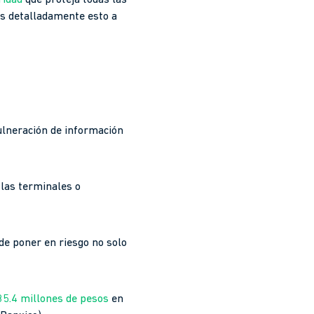
ridad
que proteja todas las
ás detalladamente esto a
vulneración de información
 las terminales o
de poner en riesgo no solo
85.4 millones de pesos
en